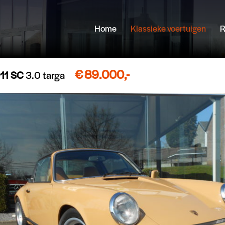
Home
Klassieke voertuigen
Facebook
R
€
89.000,-
11 SC
3.0 targa