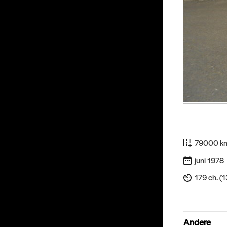
79000 k
juni 1978
179 ch. (
Andere