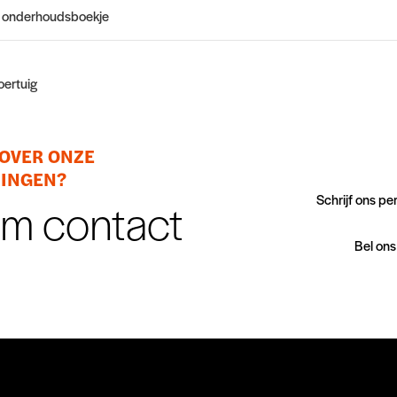
 onderhoudsboekje
oertuig
OVER ONZE
DINGEN?
Schrijf ons pe
m contact
Bel ons