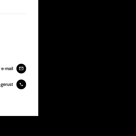
r e-mail
 gerust