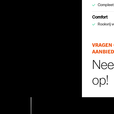
Compleet
Comfort
Rookvrij v
VRAGEN 
AANBIE
Nee
op!