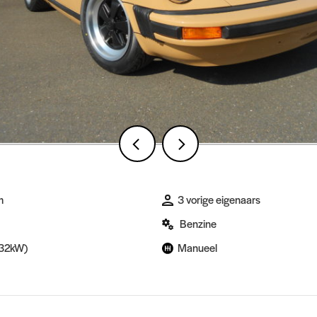
m
3 vorige eigenaars
Benzine
132kW)
Manueel