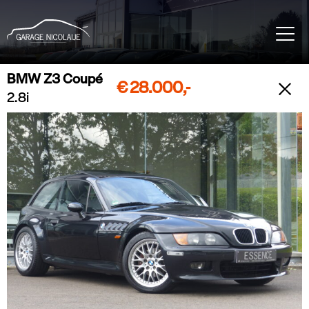
BMW Z3 Coupé
€
28.000,-
2.8i