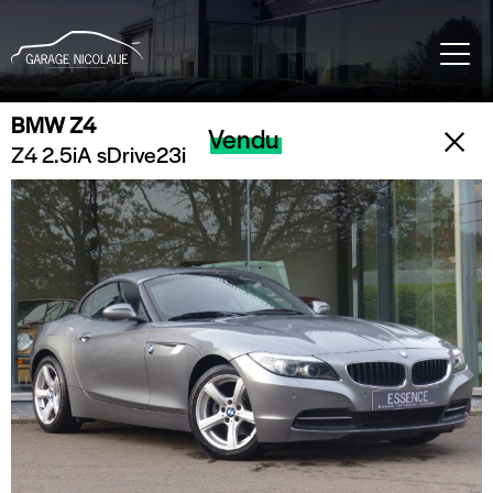
BMW Z4
Vendu
Z4 2.5iA sDrive23i