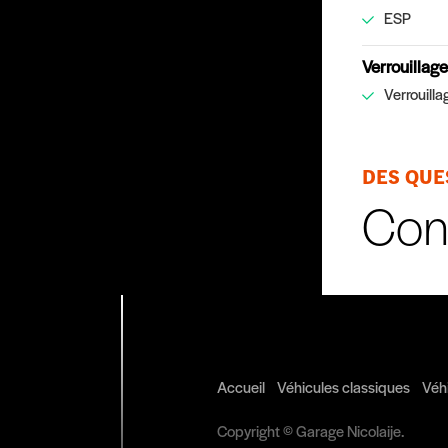
ESP
Verrouillage
Verrouilla
DES QUE
Con
Accueil
Véhicules classiques
Véh
Copyright © Garage Nicolaije.