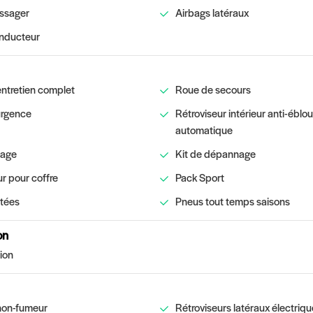
ssager
Airbags latéraux
onducteur
entretien complet
Roue de secours
urgence
Rétroviseur intérieur anti-ébl
automatique
iage
Kit de dépannage
r pour coffre
Pack Sport
ntées
Pneus tout temps saisons
on
ion
non-fumeur
Rétroviseurs latéraux électriq