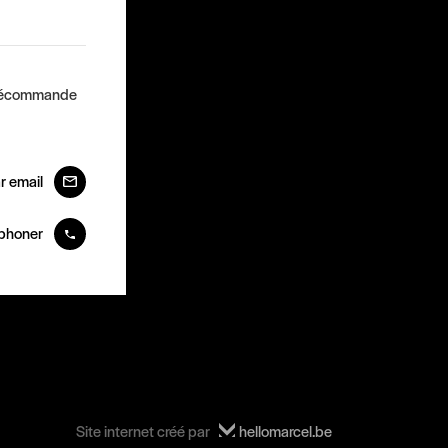
télécommande
ar email
éphoner
Site internet créé par
hellomarcel.be