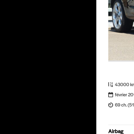
43000 k
février 20
69 ch. (5
Airbag