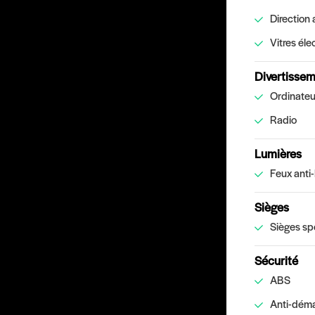
Direction 
Vitres éle
Divertissem
Ordinateu
Radio
Lumières
Feux anti-
Sièges
Sièges sp
Sécurité
ABS
Anti-dém