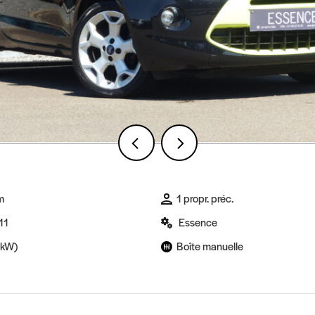
m
1 propr. préc.
11
Essence
1kW)
Boîte manuelle