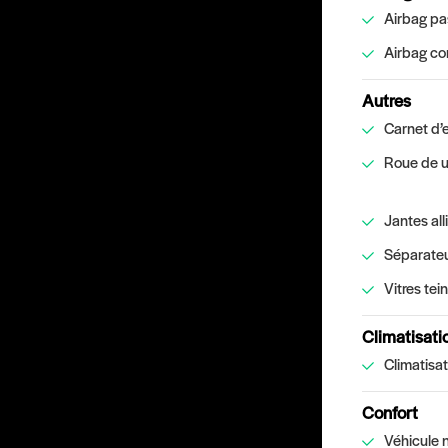
Airbag pa
Airbag c
Autres
Carnet d’
Roue de 
Jantes all
Séparateu
Vitres tei
Climatisati
Climatisat
Confort
Véhicule 