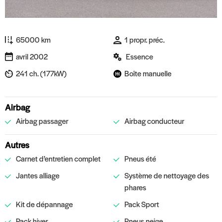
65000 km
1 propr. préc.
avril 2002
Essence
241 ch. (177kW)
Boîte manuelle
Airbag
Airbag passager
Airbag conducteur
Autres
Carnet d’entretien complet
Pneus été
Jantes alliage
Système de nettoyage des
phares
Kit de dépannage
Pack Sport
Pack hiver
Pneus neige