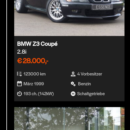
BMW Z3 Coupé
2.8i
€
28.000,-
123000 km
4 Vorbesitzer
März 1999
Benzin
193 ch. (142kW)
Schaltgetriebe